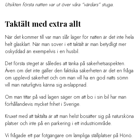
Utsikten första natten var ut över våra “värdars” stuga.
Taktält med extra allt
När det kommer till var man slår läger för natten är det inte hela
helt glasklart. När man sover i ett taktält är man betydligt mer
oskyddad än exempelvis i en husbil.
Det första steget är således att tänka på säkerhetsaspekten.
Även om det inte gäller den faktiska säkerheten är det en fråga
om upplevd säkerhet och om man vill ha en god natts sömn
vill man naturligtvis känna sig avslappnad.
Om man tittar på vad lagen säger om att bo i sin bil har man
förhållandevis mycket frihet i Sverige.
Kruxet med att taktälta är att man helst bosätter sig på natursköna
platser och inte på en parkering i ett industriområde.
Vi frågade ett par fotgängare om lämpliga ställplatser på Hönö.