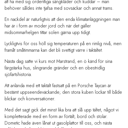
att ha med sig ordentliga sängkläder och kuddar – man
behöver såldes inte tjafsa med sovsäckar och annat trams.
En nackdel är naturligtvis att den enda klimatanläggningen man
har är i form av moder jord och när det gäller
midsommarhelgen tittar solen gärna upp tidigt.
Lyckligtvis för oss höll sig temperaturen på en rimlig nivå, men
framåt småtimmarna kan det bli svettigt värre i taktältet.
Nästa dag satte vi kurs mot Marstrand, en ö känd för sina
färgstarka hus, slingrande gränder och en obestridlig
sjöfartshistoria.
Att anlända med ett taktält fastsatt på en Porsche Taycan är
bestämt uppseendeväckande; den stora kuben lockar till både
blickar och konversationer.
Med det sagt gick det minst lika bra att slå upp tältet, något vi
kompletterade med en form av förtält, bord och stolar.
Dometic hade även lånat ut gasolplattor till oss, och nästa