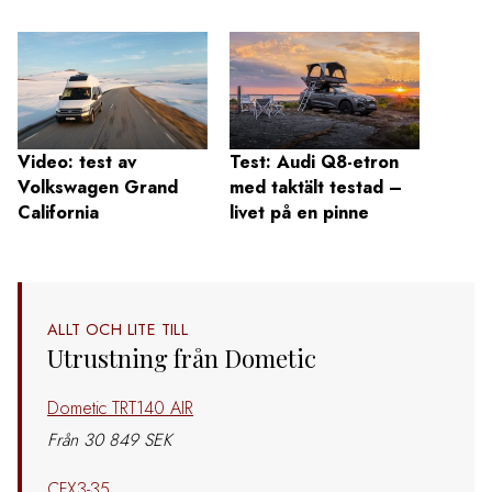
Video: test av
Test: Audi Q8-etron
Test:
Volkswagen Grand
med taktält testad –
Marco
California
livet på en pinne
– pam
ALLT OCH LITE TILL
Utrustning från Dometic
Dometic TRT140 AIR
Från 30 849 SEK
CFX3-35