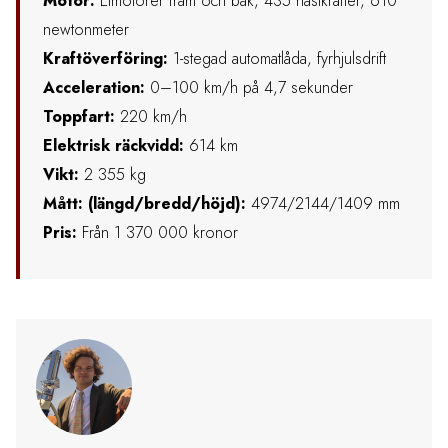
Motor:
Elmotorer fram och bak, 435 hästkrafter, 610
newtonmeter
Kraftöverföring:
1-stegad automatlåda, fyrhjulsdrift
Acceleration:
0–100 km/h på 4,7 sekunder
Toppfart:
220 km/h
Elektrisk räckvidd:
614 km
Vikt:
2 355 kg
Mått: (längd/bredd/höjd):
4974/2144/1409 mm
Pris:
Från 1 370 000 kronor