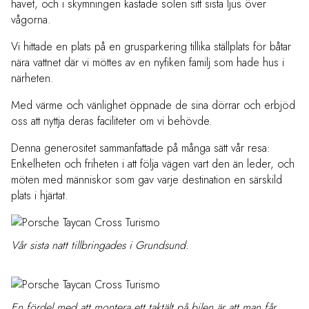
havet, och i skymningen kastade solen sitt sista ljus över
vågorna.
Vi hittade en plats på en grusparkering tillika ställplats för båtar
nära vattnet där vi möttes av en nyfiken familj som hade hus i
närheten.
Med värme och vänlighet öppnade de sina dörrar och erbjöd
oss att nyttja deras faciliteter om vi behövde.
Denna generositet sammanfattade på många sätt vår resa:
Enkelheten och friheten i att följa vägen vart den än leder, och
möten med människor som gav varje destination en särskild
plats i hjärtat.
Vår sista natt tillbringades i Grundsund.
En fördel med att montera ett taktält på bilen är att man får