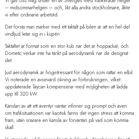
Vi gav oss iväg under en av Sveriges mest trafikerade helger
– midsommarhelgen – och, likt alla andra stockholmare, åkte
vi efter ordinarie arbetstid.
Det första man märker med ett taktält på bilen är att en hel del
vindljud letar sig in i kupén.
Taktältet är format som en stor kub när det är hoppackat, och
Dometic verkar inte ha tänkt på aerodynamik när de designat
det.
Just aerodynamik är högintressant för någon som rattar en elbil.
Vi noterade en avsevärd ökning av förbrukningen, vilket
uppdaterade Taycan kompenserar med möjligheten att ladda
upp till 320 kW.
Känslan av att ett äventyr väntar infinner sig prompt och även
om trafiksituationen var kaotisk fanns det ingen stress att komma
fram, utan snarare en känsla av förväntan på vad som komma
skall.