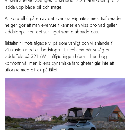
Vi stannade vid Sveriges första laddmack i Norrköping för att
ladda upp både bil och mage.
Att köra elbil på en av det svenska vägnätets mest trafikerade
helger gör att man eventuellt känner en viss oro vad gäller
laddstopp, men det var inget som drabbade oss.
Taktältet till trots tågade vi på som vanligt och vi anlände till
västkusten med ett laddstopp i Ulricehamn där vi såg en
laddeffekt på 321 kW. Luftfjädringen bidrar till en hög
komfortnivå, men bilens dynamiska färdigheter går inte att
utforska med ett tak på tältet.