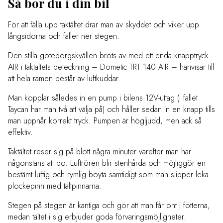
Så bor du i din bil
För att fälla upp taktältet drar man av skyddet och viker upp
långsidorna och fäller ner stegen.
Den stilla göteborgskvällen bröts av med ett enda knapptryck.
AIR i taktältets beteckning – Dometic TRT 140 AIR – hänvisar till
att hela ramen består av luftkuddar.
Man kopplar således in en pump i bilens 12V-uttag (i fallet
Taycan har man två att välja på) och håller sedan in en knapp tills
man uppnår korrekt tryck. Pumpen är högljudd, men ack så
effektiv.
Taktältet reser sig på blott några minuter varefter man har
någonstans att bo. Luftrören blir stenhårda och möjliggör en
bestämt luftig och rymlig boyta samtidigt som man slipper leka
plockepinn med tältpinnarna.
Stegen på stegen är kantiga och gör att man får ont i fötterna,
medan tältet i sig erbjuder goda förvaringsmöjligheter.