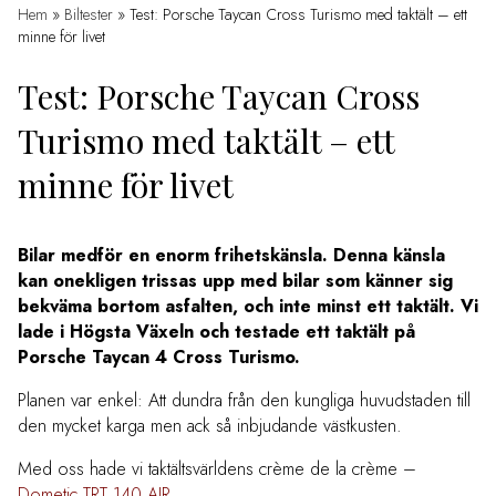
Hem
»
Biltester
»
Test: Porsche Taycan Cross Turismo med taktält – ett
minne för livet
Test: Porsche Taycan Cross
Turismo med taktält – ett
minne för livet
Bilar medför en enorm frihetskänsla. Denna känsla
kan onekligen trissas upp med bilar som känner sig
bekväma bortom asfalten, och inte minst ett taktält. Vi
lade i Högsta Växeln och testade ett taktält på
Porsche Taycan 4 Cross Turismo.
Planen var enkel: Att dundra från den kungliga huvudstaden till
den mycket karga men ack så inbjudande västkusten.
Med oss hade vi taktältsvärldens crème de la crème –
Dometic TRT 140 AIR.