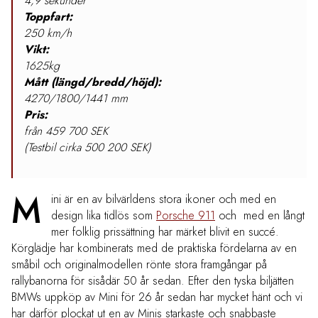
4,9 sekunder
Toppfart:
250 km/h
Vikt:
1625kg
Mått (längd/bredd/höjd):
4270/1800/1441 mm
Pris:
från 459 700 SEK
(Testbil cirka 500 200 SEK)
M
ini är en av bilvärldens stora ikoner och med en
design lika tidlös som
Porsche 911
och med en långt
mer folklig prissättning har märket blivit en succé.
Körglädje har kombinerats med de praktiska fördelarna av en
småbil och originalmodellen rönte stora framgångar på
rallybanorna för sisådär 50 år sedan. Efter den tyska biljätten
BMWs uppköp av Mini för 26 år sedan har mycket hänt och vi
har därför plockat ut en av Minis starkaste och snabbaste