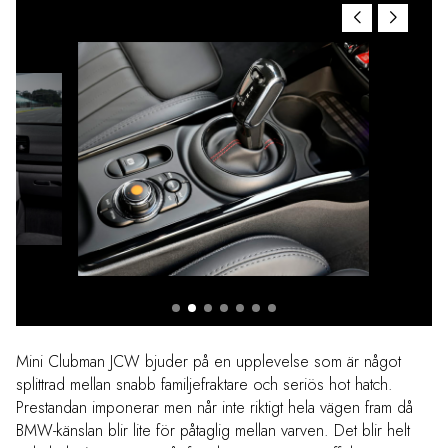
Mini Clubman JCW bjuder på en upplevelse som är något
splittrad mellan snabb familjefraktare och seriös hot hatch.
Prestandan imponerar men når inte riktigt hela vägen fram då
BMW-känslan blir lite för påtaglig mellan varven. Det blir helt