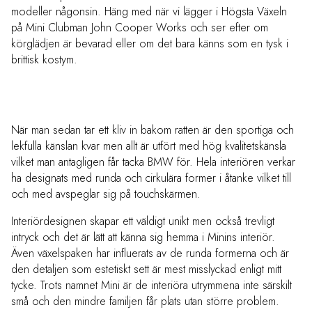
modeller någonsin. Häng med när vi lägger i Högsta Växeln
på Mini Clubman John Cooper Works och ser efter om
körglädjen är bevarad eller om det bara känns som en tysk i
brittisk kostym.
När man sedan tar ett kliv in bakom ratten är den sportiga och
lekfulla känslan kvar men allt är utfört med hög kvalitetskänsla
vilket man antagligen får tacka BMW för. Hela interiören verkar
ha designats med runda och cirkulära former i åtanke vilket till
och med avspeglar sig på touchskärmen.
Interiördesignen skapar ett väldigt unikt men också trevligt
intryck och det är lätt att känna sig hemma i Minins interiör.
Även växelspaken har influerats av de runda formerna och är
den detaljen som estetiskt sett är mest misslyckad enligt mitt
tycke. Trots namnet Mini är de interiöra utrymmena inte särskilt
små och den mindre familjen får plats utan större problem.