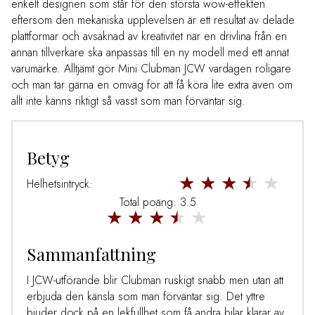
enkelt designen som står för den största wow-effekten
eftersom den mekaniska upplevelsen är ett resultat av delade
plattformar och avsaknad av kreativitet när en drivlina från en
annan tillverkare ska anpassas till en ny modell med ett annat
varumärke. Alltjämt gör Mini Clubman JCW vardagen roligare
och man tar gärna en omväg för att få köra lite extra även om
allt inte känns riktigt så vasst som man förväntar sig.
Betyg
Helhetsintryck:
Total poäng: 3.5
Sammanfattning
I JCW-utförande blir Clubman ruskigt snabb men utan att
erbjuda den känsla som man förväntar sig. Det yttre
bjuder dock på en lekfullhet som få andra bilar klarar av