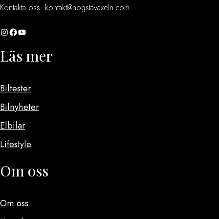
Kontakta oss:
kontakt@hogstavaxeln.com
Instagram
Facebook
YouTube
Läs mer
Biltester
Bilnyheter
Elbilar
Lifestyle
Om oss
Om oss