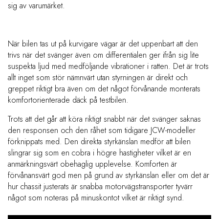
sig av varumärket.
När bilen tas ut på kurvigare vägar är det uppenbart att den
trivs när det svänger även om differentialen ger ifrån sig lite
suspekta ljud med medföljande vibrationer i ratten. Det är trots
allt inget som stör nämnvärt utan styrningen är direkt och
greppet riktigt bra även om det något förvånande monterats
komfortorienterade däck på testbilen.
Trots att det går att köra riktigt snabbt när det svänger saknas
den responsen och den råhet som tidigare JCW-modeller
förknippats med. Den direkta styrkänslan medför att bilen
slingrar sig som en cobra i högre hastigheter vilket är en
anmärkningsvärt obehaglig upplevelse. Komforten är
förvånansvärt god men på grund av styrkänslan eller om det är
hur chassit justerats är snabba motorvägstransporter tyvärr
något som noteras på minuskontot vilket är riktigt synd.