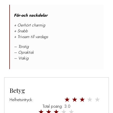
För-och nackdelar
+ Oerhört charmig
+ Snabb
+ Trivsam till vardags
– Törstig
– Opraktisk
– Vräkig
Betyg
Helhetsintryck:
Total poäng: 3.0