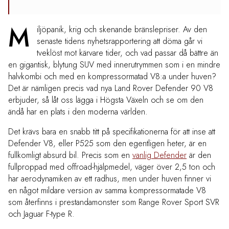
M
iljöpanik, krig och skenande bränslepriser. Av den
senaste tidens nyhetsrapportering att döma går vi
tveklöst mot kärvare tider, och vad passar då bättre än
en gigantisk, blytung SUV med innerutrymmen som i en mindre
halvkombi och med en kompressormatad V8:a under huven?
Det är nämligen precis vad nya Land Rover Defender 90 V8
erbjuder, så låt oss lägga i Högsta Växeln och se om den
ändå har en plats i den moderna världen.
Det krävs bara en snabb titt på specifikationerna för att inse att
Defender V8, eller P525 som den egentligen heter, är en
fullkomligt absurd bil. Precis som en
vanlig Defender
är den
fullproppad med offroad-hjälpmedel, väger över 2,5 ton och
har aerodynamiken av ett radhus, men under huven finner vi
en något mildare version av samma kompressormatade V8
som återfinns i prestandamonster som Range Rover Sport SVR
och Jaguar F-type R.