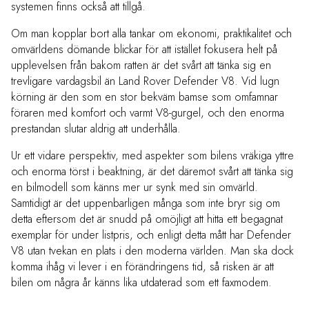
systemen finns också att tillgå.
Om man kopplar bort alla tankar om ekonomi, praktikalitet och
omvärldens dömande blickar för att istället fokusera helt på
upplevelsen från bakom ratten är det svårt att tänka sig en
trevligare vardagsbil än Land Rover Defender V8. Vid lugn
körning är den som en stor bekväm bamse som omfamnar
föraren med komfort och varmt V8-gurgel, och den enorma
prestandan slutar aldrig att underhålla.
Ur ett vidare perspektiv, med aspekter som bilens vräkiga yttre
och enorma törst i beaktning, är det däremot svårt att tänka sig
en bilmodell som känns mer ur synk med sin omvärld.
Samtidigt är det uppenbarligen många som inte bryr sig om
detta eftersom det är snudd på omöjligt att hitta ett begagnat
exemplar för under listpris, och enligt detta mått har Defender
V8 utan tvekan en plats i den moderna världen. Man ska dock
komma ihåg vi lever i en förändringens tid, så risken är att
bilen om några år känns lika utdaterad som ett faxmodem.