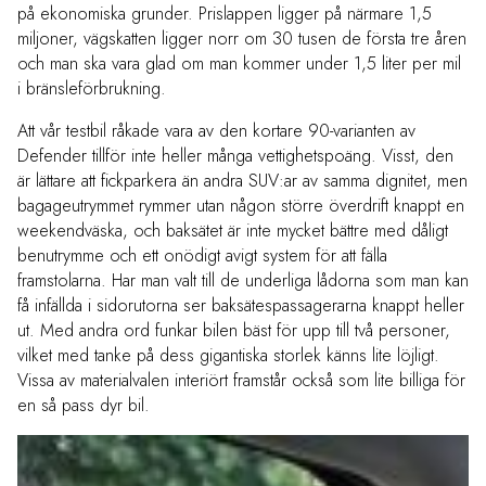
på ekonomiska grunder. Prislappen ligger på närmare 1,5
miljoner, vägskatten ligger norr om 30 tusen de första tre åren
och man ska vara glad om man kommer under 1,5 liter per mil
i bränsleförbrukning.
Att vår testbil råkade vara av den kortare 90-varianten av
Defender tillför inte heller många vettighetspoäng. Visst, den
är lättare att fickparkera än andra SUV:ar av samma dignitet, men
bagageutrymmet rymmer utan någon större överdrift knappt en
weekendväska, och baksätet är inte mycket bättre med dåligt
benutrymme och ett onödigt avigt system för att fälla
framstolarna. Har man valt till de underliga lådorna som man kan
få infällda i sidorutorna ser baksätespassagerarna knappt heller
ut. Med andra ord funkar bilen bäst för upp till två personer,
vilket med tanke på dess gigantiska storlek känns lite löjligt.
Vissa av materialvalen interiört framstår också som lite billiga för
en så pass dyr bil.