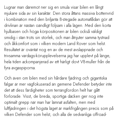
Lugnar man däremot ner sig en smula visar bilen en långt
mjukare sida av sin karaktär. Den stora åttans massiva bottenvrid
i kombination med den briljanta 8-stegade automatlådan gör att
drivlinan är nästan oändligt följsam i alla lägen. Med den korta
hjulbasen och höga körpositionen är bilen också väldigt
smidig i stan trots sin storlek, och man åtnjuter samma tystnad
och åkkomfort som i vilken modern Land Rover som helst.
Resultatet är oväntat nog en av de mest avslappnade och
trivsamma vardags-körupplevelserna jag har upplevt på länge,
hela tiden ackompanjerad av ett härligt dovt V8-muller från de
fyra avgaspiporna.
Och även om bilen med sin hårdare fjädring och gigantiska
fälgar är mer vägfokuserad än gemene Defender betyder inte
det att dess färdigheter som terrängfordon helt har gått
förlorade. Visst, de breda, sportiga däcken ger nog inte
optimalt grepp när man har lämnat asfalten, men med
luftfjädringen i det högsta läget är markfrigången precis som på
vilken Defender som helst, och alla de sedvanliga offroad-