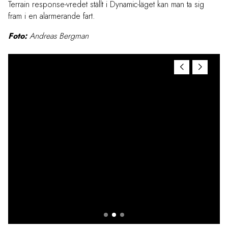
Terrain response-vredet ställt i Dynamic-läget kan man ta sig
fram i en alarmerande fart.
Foto:
Andreas Bergman