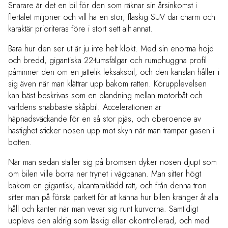
Snarare är det en bil för den som räknar sin årsinkomst i
flertalet miljoner och vill ha en stor, fläskig SUV där charm och
karaktär prioriteras före i stort sett allt annat.
Bara hur den ser ut är ju inte helt klokt. Med sin enorma höjd
och bredd, gigantiska 22-tumsfälgar och rumphuggna profil
påminner den om en jättelik leksaksbil, och den känslan håller i
sig även när man klättrar upp bakom ratten. Körupplevelsen
kan bäst beskrivas som en blandning mellan motorbåt och
världens snabbaste skåpbil. Accelerationen är
häpnadsväckande för en så stor pjäs, och oberoende av
hastighet sticker nosen upp mot skyn när man trampar gasen i
botten.
När man sedan ställer sig på bromsen dyker nosen djupt som
om bilen ville borra ner trynet i vägbanan. Man sitter högt
bakom en gigantisk, alcantaraklädd ratt, och från denna tron
sitter man på första parkett för att känna hur bilen kränger åt alla
håll och kanter när man vevar sig runt kurvorna. Samtidigt
upplevs den aldrig som läskig eller okontrollerad, och med