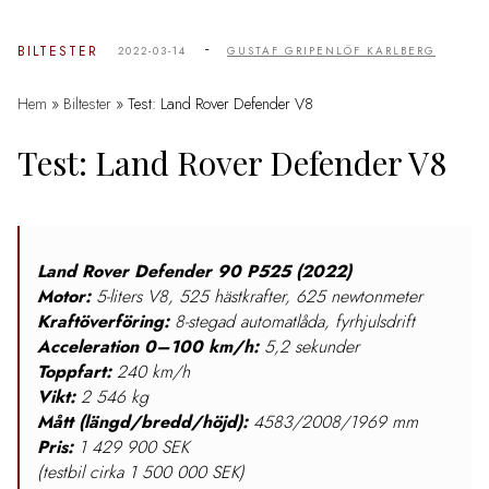
-
BILTESTER
2022-03-14
GUSTAF GRIPENLÖF KARLBERG
Hem
»
Biltester
»
Test: Land Rover Defender V8
Test: Land Rover Defender V8
Land Rover Defender 90 P525 (2022)
Motor:
5-liters V8, 525 hästkrafter, 625 newtonmeter
Kraftöverföring:
8-stegad automatlåda, fyrhjulsdrift
Acceleration 0–100 km/h:
5,2 sekunder
Toppfart:
240 km/h
Vikt:
2 546 kg
Mått (längd/bredd/höjd):
4583/2008/1969 mm
Pris:
1 429 900 SEK
(testbil cirka 1 500 000 SEK)