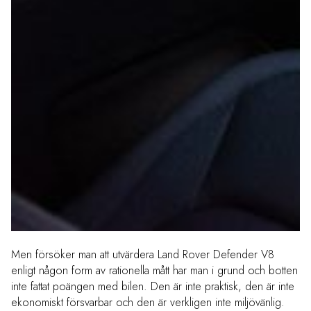
Men försöker man att utvärdera Land Rover Defender V8
enligt någon form av rationella mått har man i grund och botten
inte fattat poängen med bilen. Den är inte praktisk, den är inte
ekonomiskt försvarbar och den är verkligen inte miljövänlig.