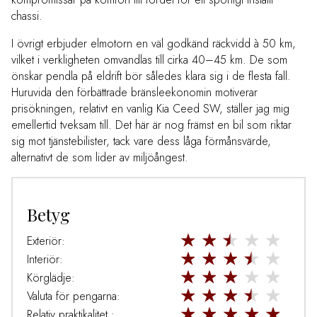
chassi.
I övrigt erbjuder elmotorn en väl godkänd räckvidd à 50 km,
vilket i verkligheten omvandlas till cirka 40–45 km. De som
önskar pendla på eldrift bör således klara sig i de flesta fall.
Huruvida den förbättrade bränsleekonomin motiverar
prisökningen, relativt en vanlig Kia Ceed SW, ställer jag mig
emellertid tveksam till. Det här är nog främst en bil som riktar
sig mot tjänstebilister, tack vare dess låga förmånsvärde,
alternativt de som lider av miljöångest.
Betyg
Exteriör:
Interiör:
Körglädje:
Valuta för pengarna:
Relativ praktikalitet :