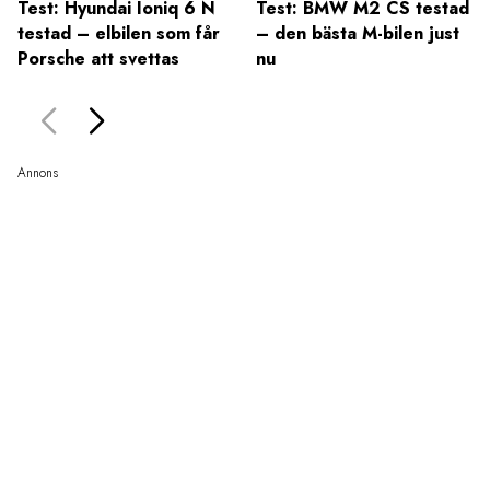
Test: Hyundai Ioniq 6 N
Test: BMW M2 CS testad
testad – elbilen som får
– den bästa M-bilen just
Porsche att svettas
nu
Annons