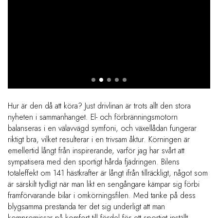
OLYMPUS D
Hur är den då att köra? Just drivlinan är trots allt den stora
nyheten i sammanhanget. El- och förbränningsmotorn
balanseras i en välavvägd symfoni, och växellådan fungerar
riktigt bra, vilket resulterar i en trivsam åktur. Körningen är
emellertid långt från inspirerande, varför jag har svårt att
sympatisera med den sportigt hårda fjädringen. Bilens
totaleffekt om 141 hästkrafter är långt ifrån tillräckligt, något som
är särskilt tydligt när man likt en sengångare kämpar sig förbi
framförvarande bilar i omkörningsfilen. Med tanke på dess
blygsamma prestanda ter det sig underligt att man
kompromissar på komfort till fördel för ett sportigt inställt