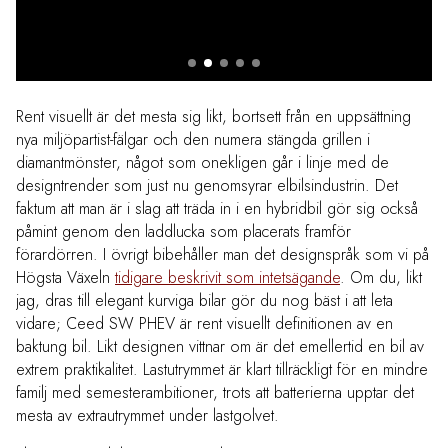
Rent visuellt är det mesta sig likt, bortsett från en uppsättning
nya miljöpartist-fälgar och den numera stängda grillen i
diamantmönster, något som onekligen går i linje med de
designtrender som just nu genomsyrar elbilsindustrin. Det
faktum att man är i slag att träda in i en hybridbil gör sig också
påmint genom den laddlucka som placerats framför
förardörren. I övrigt bibehåller man det designspråk som vi på
Högsta Växeln
tidigare beskrivit som intetsägande
. Om du, likt
jag, dras till elegant kurviga bilar gör du nog bäst i att leta
vidare; Ceed SW PHEV är rent visuellt definitionen av en
baktung bil. Likt designen vittnar om är det emellertid en bil av
extrem praktikalitet. Lastutrymmet är klart tillräckligt för en mindre
familj med semesterambitioner, trots att batterierna upptar det
mesta av extrautrymmet under lastgolvet.