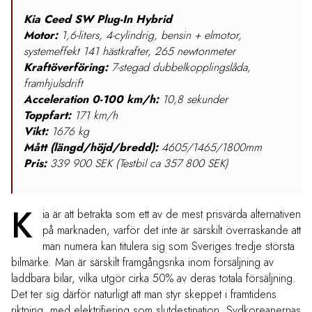
Kia Ceed SW Plug-In Hybrid
Motor:
1,6-liters, 4-cylindrig, bensin + elmotor,
systemeffekt 141 hästkrafter, 265 newtonmeter
Kraftöverföring:
7-stegad dubbelkopplingslåda,
framhjulsdrift
Acceleration 0-100 km/h:
10,8 sekunder
Toppfart:
171 km/h
Vikt:
1676 kg
Mått (längd/höjd/bredd):
4605/1465/1800mm
Pris:
339 900 SEK (Testbil ca 357 800 SEK)
K
ia är att betrakta som ett av de mest prisvärda alternativen
på marknaden, varför det inte är särskilt överraskande att
man numera kan titulera sig som Sveriges tredje största
bilmärke. Man är särskilt framgångsrika inom försäljning av
laddbara bilar, vilka utgör cirka 50% av deras totala försäljning.
Det ter sig därför naturligt att man styr skeppet i framtidens
riktning, med elektrifiering som slutdestination. Sydkoreanernas