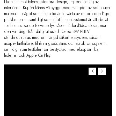
I kontrast mot bilens exteriöra design, imponeras jag av
interiören. Kupén känns välbyggd med mängder av soft touch-
material – något som inte alltid är att vänta av en bil i den lägre
prisklassen – samtidigt som infotainmentsystemet är lättarbetat.
Testbilen sakande förvisso lyx såsom läderklädda stolar, men
den var långt ifrån dåligt utrustad. Ceed SW PHEV
standardutrustas med en mängd säkerhetssystem, såsom
adaptiv farthållare, filhållningsassistans och autobromssystem,
samtidigt som testbilen var bestyckad med eluppvärmbar
läderratt och Apple CarPlay.