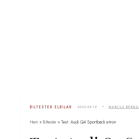
-
BILTESTER
ELBILAR
2022-05-12
MARCUS BERG
Hem
»
Biltester
»
Test: Audi Q4 Sportback e-tron