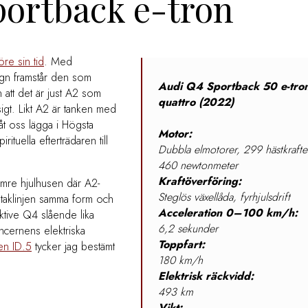
portback e-tron
öre sin tid
. Med
ign framstår den som
Audi Q4 Sportback 50 e-tro
att det är just A2 som
quattro (2022)
igt. Likt A2 är tanken med
åt oss lägga i Högsta
Motor:
tuella efterträdaren till
Dubbla elmotorer, 299 hästkrafte
460 newtonmeter
Kraftöverföring:
rämre hjulhusen där A2-
Steglös växellåda, fyrhjulsdrift
er taklinjen samma form och
Acceleration 0–100 km/h:
ektive Q4 slående lika
6,2 sekunder
ncernens elektriska
Toppfart:
en ID.5
tycker jag bestämt
180 km/h
Elektrisk räckvidd:
493 km
Vikt: