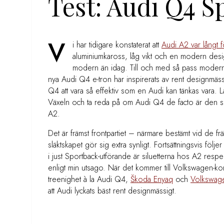
Test: Audi Q4 S
V
i har tidigare konstaterat att
Audi A2 var långt f
aluminiumkaross, låg vikt och en modern des
modern än idag. Till och med så pass modern 
nya Audi Q4 e-tron har inspirerats av rent designmäss
Q4 att vara så effektiv som en Audi kan tänkas vara. L
Växeln och ta reda på om Audi Q4 de facto är den spiri
A2.
Det är främst frontpartiet – närmare bestämt vid de f
släktskapet gör sig extra synligt. Fortsättningsvis följ
i just Sportback-utförande är siluetterna hos A2 resp
enligt min utsago. När det kommer till Volkswagen-ko
treenighet à la Audi Q4,
Škoda Enyaq
och
Volkswag
att Audi lyckats bäst rent designmässigt.