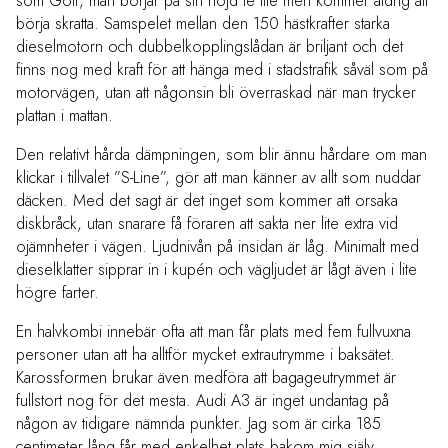
som Golf, man börjar på sin höjd le lite men kommer aldrig att
börja skratta. Samspelet mellan den 150 hästkrafter starka
dieselmotorn och dubbelkopplingslådan är briljant och det
finns nog med kraft för att hänga med i stadstrafik såväl som på
motorvägen, utan att någonsin bli överraskad när man trycker
plattan i mattan.
Den relativt hårda dämpningen, som blir ännu hårdare om man
klickar i tillvalet ”S-Line”, gör att man känner av allt som nuddar
däcken. Med det sagt är det inget som kommer att orsaka
diskbråck, utan snarare få föraren att sakta ner lite extra vid
ojämnheter i vägen. Ljudnivån på insidan är låg. Minimalt med
dieselklatter sipprar in i kupén och vägljudet är lågt även i lite
högre farter.
En halvkombi innebär ofta att man får plats med fem fullvuxna
personer utan att ha alltför mycket extrautrymme i baksätet.
Karossformen brukar även medföra att bagageutrymmet är
fullstort nog för det mesta. Audi A3 är inget undantag på
någon av tidigare nämnda punkter. Jag som är cirka 185
centimeter lång får med enkelhet plats bakom mig själv.