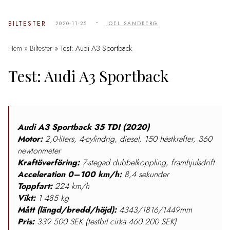
-
BILTESTER
2020-11-25
JOEL SANDBERG
Hem
»
Biltester
»
Test: Audi A3 Sportback
Test: Audi A3 Sportback
Audi A3 Sportback 35 TDI (2020)
Motor:
2,0-liters, 4-cylindrig, diesel, 150 hästkrafter, 360
newtonmeter
Kraftöverföring:
7-stegad dubbelkoppling, framhjulsdrift
Acceleration
0–100 km/h:
8,4 sekunder
Toppfart:
224 km/h
Vikt:
1 485 kg
Mått (längd/bredd/höjd):
4343/1816/1449mm
Pris:
339 500 SEK (testbil cirka 460 200 SEK)