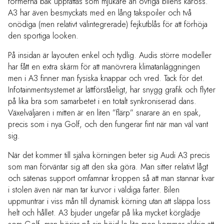
formerna bak uppfattas som mjukare än övriga bilens kaross.
A3 har även besmyckats med en lång takspoiler och två
onödiga (men relativt välintegrerade) fejkutblås för att förhöja
den sportiga looken.
På insidan är layouten enkel och tydlig. Audis större modeller
har fått en extra skärm för att manövrera klimatanläggningen
men i A3 finner man fysiska knappar och vred. Tack för det.
Infotainmentsystemet är lättförståeligt, har snygg grafik och flyter
på lika bra som samarbetet i en totalt synkroniserad dans.
Växelväljaren i mitten är en liten ”flärp” snarare än en spak,
precis som i nya Golf, och den fungerar fint när man väl vant
sig.
När det kommer till själva körningen beter sig Audi A3 precis
som man förväntar sig att den ska göra. Man sitter relativt lågt
och sätenas support omfamnar kroppen så att man stannar kvar
i stolen även när man tar kurvor i väldiga farter. Bilen
uppmuntrar i viss mån till dynamisk körning utan att släppa loss
helt och hållet. A3 bjuder ungefär på lika mycket körglädje