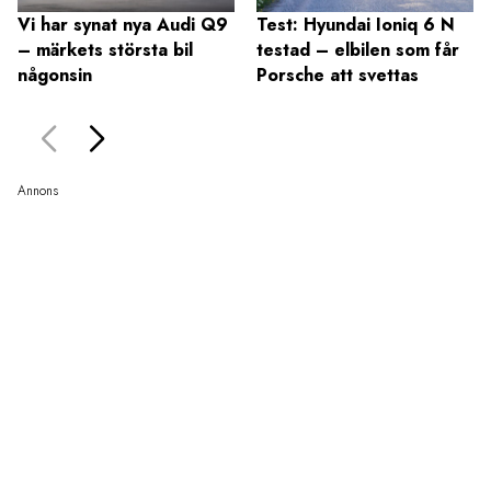
Vi har synat nya Audi Q9
Test: Hyundai Ioniq 6 N
– märkets största bil
testad – elbilen som får
någonsin
Porsche att svettas
Annons