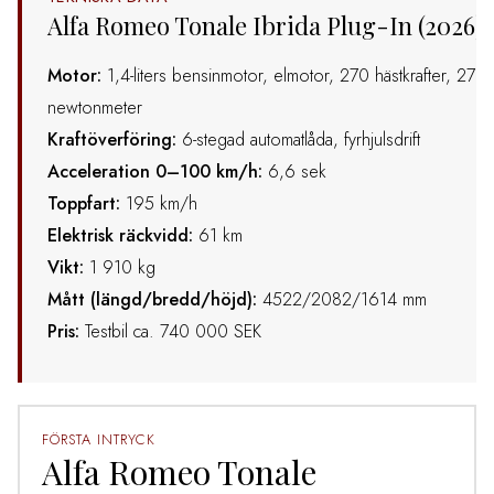
Alfa Romeo Tonale Ibrida Plug-In (2026)
Motor:
1,4-liters bensinmotor, elmotor, 270 hästkrafter, 270
newtonmeter
Kraftöverföring:
6-stegad automatlåda, fyrhjulsdrift
Acceleration 0–100 km/h:
6,6 sek
Toppfart:
195 km/h
Elektrisk räckvidd:
61 km
Vikt:
1 910 kg
Mått (längd/bredd/höjd):
4522/2082/1614 mm
Pris:
Testbil ca. 740 000 SEK
FÖRSTA INTRYCK
Alfa Romeo Tonale