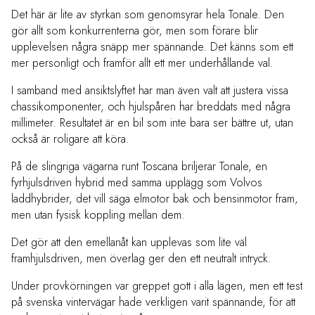
Det här är lite av styrkan som genomsyrar hela Tonale. Den
gör allt som konkurrenterna gör, men som förare blir
upplevelsen några snäpp mer spännande. Det känns som ett
mer personligt och framför allt ett mer underhållande val.
I samband med ansiktslyftet har man även valt att justera vissa
chassikomponenter, och hjulspåren har breddats med några
millimeter. Resultatet är en bil som inte bara ser bättre ut, utan
också är roligare att köra.
På de slingriga vägarna runt Toscana briljerar Tonale, en
fyrhjulsdriven hybrid med samma upplägg som Volvos
laddhybrider, det vill säga elmotor bak och bensinmotor fram,
men utan fysisk koppling mellan dem.
Det gör att den emellanåt kan upplevas som lite väl
framhjulsdriven, men överlag ger den ett neutralt intryck.
Under provkörningen var greppet gott i alla lägen, men ett test
på svenska vintervägar hade verkligen varit spännande, för att