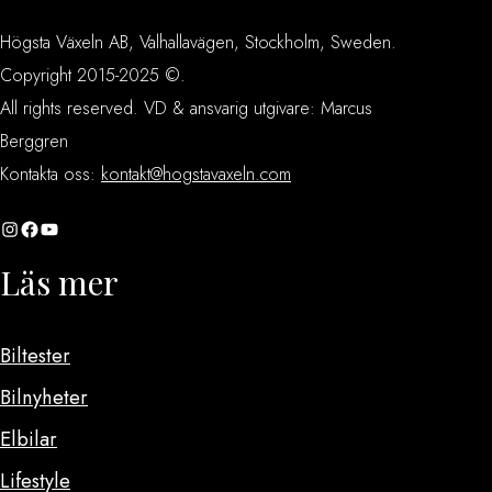
Högsta Växeln AB, Valhallavägen, Stockholm, Sweden.
Copyright 2015-2025 ©.
All rights reserved. VD & ansvarig utgivare: Marcus
Berggren
Kontakta oss:
kontakt@hogstavaxeln.com
Instagram
Facebook
YouTube
Läs mer
Biltester
Bilnyheter
Elbilar
Lifestyle