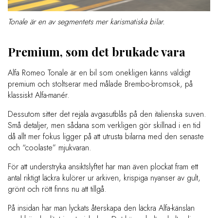
Tonale är en av segmentets mer karismatiska bilar.
Premium, som det brukade vara
Alfa Romeo Tonale är en bil som onekligen känns väldigt
premium och stoltserar med målade Brembo-bromsok, på
klassiskt Alfa-manér.
Dessutom sitter det rejäla avgasutblås på den italienska suven.
Små detaljer, men sådana som verkligen gör skillnad i en tid
då allt mer fokus ligger på att utrusta bilarna med den senaste
och “coolaste” mjukvaran.
För att understryka ansiktslyftet har man även plockat fram ett
antal riktigt läckra kulörer ur arkiven, krispiga nyanser av gult,
grönt och rött finns nu att tillgå.
På insidan har man lyckats återskapa den läckra Alfa-känslan