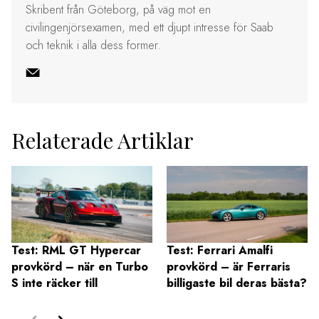
Skribent från Göteborg, på väg mot en
civilingenjörsexamen, med ett djupt intresse för Saab
och teknik i alla dess former.
Relaterade Artiklar
Test: RML GT Hypercar
Test: Ferrari Amalfi
provkörd – när en Turbo
provkörd – är Ferraris
S inte räcker till
billigaste bil deras bästa?