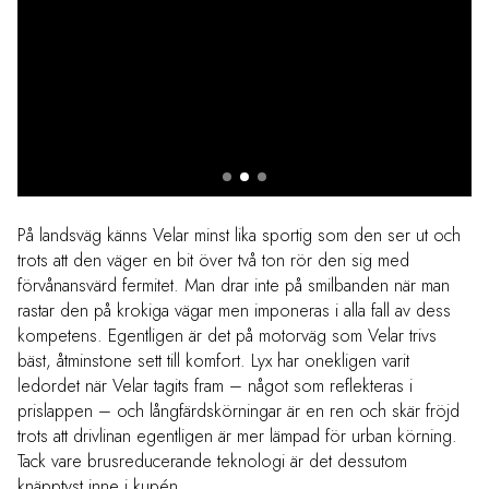
På landsväg känns Velar minst lika sportig som den ser ut och
trots att den väger en bit över två ton rör den sig med
förvånansvärd fermitet. Man drar inte på smilbanden när man
rastar den på krokiga vägar men imponeras i alla fall av dess
kompetens. Egentligen är det på motorväg som Velar trivs
bäst, åtminstone sett till komfort. Lyx har onekligen varit
ledordet när Velar tagits fram – något som reflekteras i
prislappen – och långfärdskörningar är en ren och skär fröjd
trots att drivlinan egentligen är mer lämpad för urban körning.
Tack vare brusreducerande teknologi är det dessutom
knäpptyst inne i kupén.