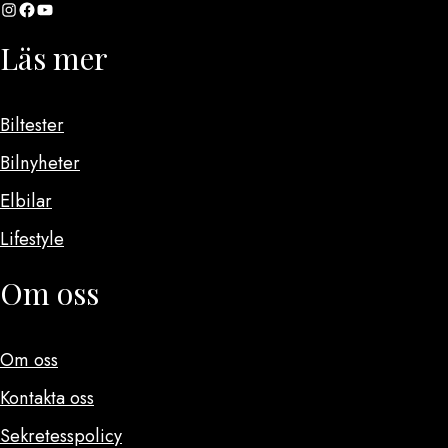
Instagram
Facebook
YouTube
Läs mer
Biltester
Bilnyheter
Elbilar
Lifestyle
Om oss
Om oss
Kontakta oss
Sekretesspolicy