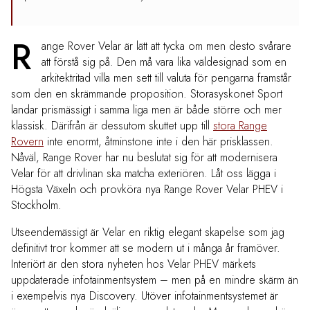
R
ange Rover Velar är lätt att tycka om men desto svårare
att förstå sig på. Den må vara lika väldesignad som en
arkitektritad villa men sett till valuta för pengarna framstår
som den en skrämmande proposition. Storasyskonet Sport
landar prismässigt i samma liga men är både större och mer
klassisk. Därifrån är dessutom skuttet upp till
stora Range
Rovern
inte enormt, åtminstone inte i den här prisklassen.
Nåväl, Range Rover har nu beslutat sig för att modernisera
Velar för att drivlinan ska matcha exteriören. Låt oss lägga i
Högsta Växeln och provköra nya Range Rover Velar PHEV i
Stockholm.
Utseendemässigt är Velar
en riktig elegant skapelse som jag
definitivt tror kommer att se modern ut i många år framöver.
Interiört är den stora nyheten hos Velar PHEV märkets
uppdaterade infotainmentsystem – men på en mindre skärm än
i exempelvis nya Discovery. Utöver infotainmentsystemet är