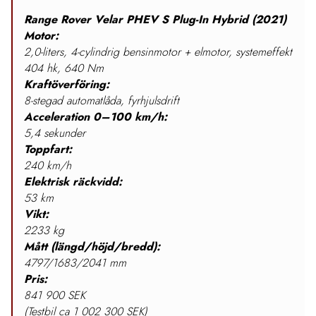
Range Rover Velar PHEV S Plug-In Hybrid (2021)
Motor:
2
,0-liters, 4-cylindrig bensinmotor + elmotor, systemeffekt
404 hk, 640 Nm
Kraftöverföring:
8
-stegad automatlåda, fyrhjulsdrift
Acceleration 0–100 km/h:
5
,4 sekunder
Toppfart:
240
km/h
Elektrisk räckvidd:
53 km
Vikt:
2233 kg
Mått (längd/höjd/bredd):
4797/1683/2041 mm
Pris:
841 900 SEK
(Testbil ca 1 002 300 SEK)