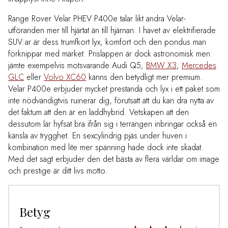
Range Rover Velar PHEV P400e talar likt andra Velar-
utföranden mer till hjärtat än till hjärnan. I havet av elektrifierade
SUV:ar är dess trumfkort lyx, komfort och den pondus man
förknippar med märket. Prislappen är dock astronomisk men
jämte exempelvis motsvarande Audi Q5,
BMW X3
,
Mercedes
GLC
eller
Volvo XC60
känns den betydligt mer premium.
Velar P400e erbjuder mycket prestanda och lyx i ett paket som
inte nödvändigtvis ruinerar dig, förutsatt att du kan dra nytta av
det faktum att den är en laddhybrid. Vetskapen att den
dessutom lär hyfsat bra ifrån sig i terrängen inbringar också en
känsla av trygghet. En sexcylindrig pjäs under huven i
kombination med lite mer spänning hade dock inte skadat.
Med det sagt erbjuder den det bästa av flera världar om image
och prestige är ditt livs motto.
Betyg