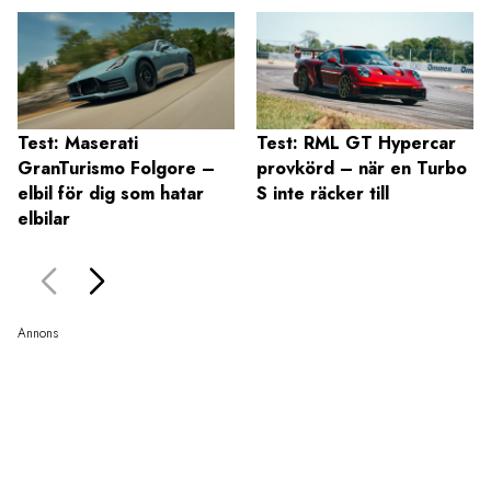
Test: Maserati
Test: RML GT Hypercar
GranTurismo Folgore –
provkörd – när en Turbo
elbil för dig som hatar
S inte räcker till
elbilar
Annons