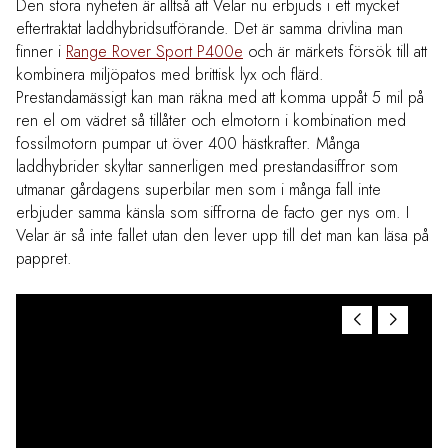
Den stora nyheten är alltså att Velar nu erbjuds i ett mycket
eftertraktat laddhybridsutförande. Det är samma drivlina man
finner i
Range Rover Sport P400e
och är märkets försök till att
kombinera miljöpatos med brittisk lyx och flärd.
Prestandamässigt kan man räkna med att komma uppåt 5 mil på
ren el om vädret så tillåter och elmotorn i kombination med
fossilmotorn pumpar ut över 400 hästkrafter. Många
laddhybrider skyltar sannerligen med prestandasiffror som
utmanar gårdagens superbilar men som i många fall inte
erbjuder samma känsla som siffrorna de facto ger nys om. I
Velar är så inte fallet utan den lever upp till det man kan läsa på
pappret.