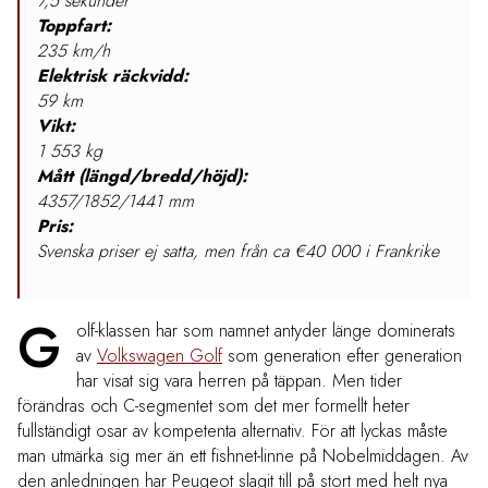
7,5 sekunder
Toppfart:
235 km/h
Elektrisk räckvidd:
59 km
Vikt:
1 553 kg
Mått (längd/bredd/höjd):
4357/1852/1441 mm
Pris:
Svenska priser ej satta, men från ca €40 000 i Frankrike
G
olf-klassen har som namnet antyder länge dominerats
av
Volkswagen Golf
som generation efter generation
har visat sig vara herren på täppan. Men tider
förändras och C-segmentet som det mer formellt heter
fullständigt osar av kompetenta alternativ. För att lyckas måste
man utmärka sig mer än ett fishnet-linne på Nobelmiddagen. Av
den anledningen har Peugeot slagit till på stort med helt nya