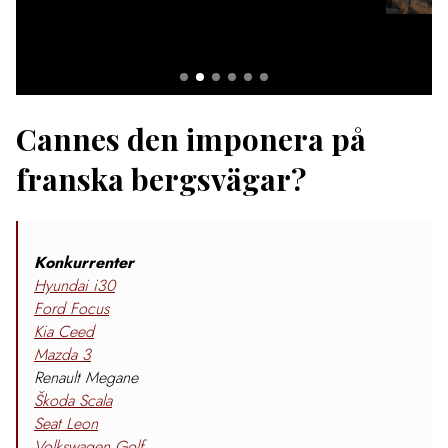
Cannes den imponera på
franska bergsvägar?
Konkurrenter
Hyundai i30
Ford Focus
Kia Ceed
Mazda 3
Renault Megane
Škoda Scala
Seat Leon
Volkswagen Golf