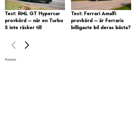
Test: RML GT Hypercar
Test: Ferrari Amalfi
provkörd – när en Turbo
provkörd – är Ferraris
S inte räcker till
billigaste bil deras bästa?
Annons