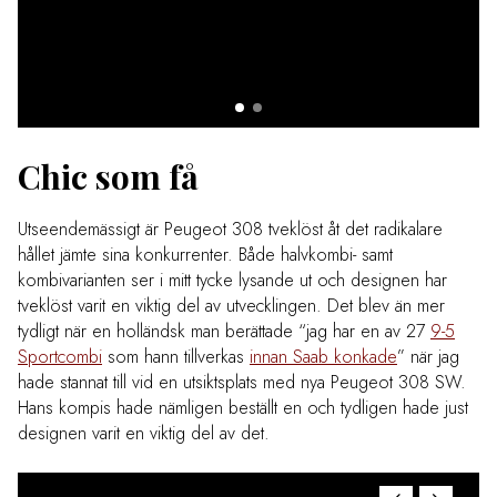
Chic som få
Utseendemässigt är Peugeot 308 tveklöst åt det radikalare
hållet jämte sina konkurrenter. Både halvkombi- samt
kombivarianten ser i mitt tycke lysande ut och designen har
tveklöst varit en viktig del av utvecklingen. Det blev än mer
tydligt när en holländsk man berättade “jag har en av 27
9-5
Sportcombi
som hann tillverkas
innan Saab konkade
” när jag
hade stannat till vid en utsiktsplats med nya Peugeot 308 SW.
Hans kompis hade nämligen beställt en och tydligen hade just
designen varit en viktig del av det.