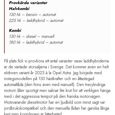
Provkörda
varianter
Halvkombi
130 hk – bensin – automat
225 hk – laddhybrid – automat
Kombi
130 hk – diesel – manuell
180 hk – laddhybrid – automat
På plats fick vi provköra ett antal varianter varav laddhybriderna
är de väntade storsäljarna i Sverige. Det kommer även en helt
eldriven variant år 2023 à la Opel Astra. Jag började med
instegsmodellen på 130 hästkrafter och en åttastegad
automatlåda (den finns även med manuell). Den trecylindriga
motorn låter sportigt men saknar lite krut för att verkligen hänga
med i det aggressiva tempot på den franska motorvägen.
Motsvarande dieselmotor har en ljudbild som minst sagt var
jordbrukskompatibel och den manuella lådan har ganska långa
kast men kopplingen är lättarbetad.