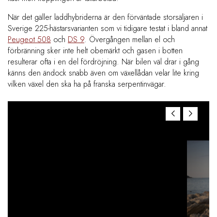
När det gäller laddhybriderna är den förväntade storsäljaren i
Sverige 225-hästarsvarianten som vi tidigare testat i bland annat
Peugeot 508
och
DS 9
. Övergången mellan el och
förbränning sker inte helt obemärkt och gasen i botten
resulterar ofta i en del fördröjning. När bilen väl drar i gång
känns den ändock snabb även om växellådan velar lite kring
vilken växel den ska ha på franska serpentinvägar.