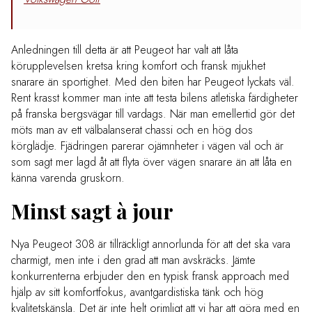
Anledningen till detta är att Peugeot har valt att låta
körupplevelsen kretsa kring komfort och fransk mjukhet
snarare än sportighet. Med den biten har Peugeot lyckats väl.
Rent krasst kommer man inte att testa bilens atletiska färdigheter
på franska bergsvägar till vardags. När man emellertid gör det
möts man av ett välbalanserat chassi och en hög dos
körglädje. Fjädringen parerar ojämnheter i vägen väl och är
som sagt mer lagd åt att flyta över vägen snarare än att låta en
känna varenda gruskorn.
Minst sagt à jour
Nya Peugeot 308 är tillräckligt annorlunda för att det ska vara
charmigt, men inte i den grad att man avskräcks. Jämte
konkurrenterna erbjuder den en typisk fransk approach med
hjälp av sitt komfortfokus, avantgardistiska tänk och hög
kvalitetskänsla. Det är inte helt orimligt att vi har att göra med en