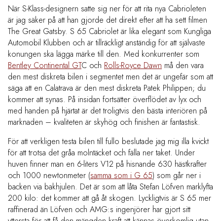
När S-Klass-designern satte sig ner för att rita nya Cabrioleten
är jag säker på att han gjorde det direkt efter att ha sett filmen
The Great Gatsby. S 65 Cabriolet är lika elegant som Kungliga
Automobil Klubben och är tillräckligt anständig för att självaste
konungen ska lägga märke till den. Med konkurrenter som
Bentley Continental GT
C och
Rolls-Royce Dawn
må den vara
den mest diskreta bilen i segmentet men det är ungefär som att
säga att en Calatrava är den mest diskreta Patek Philippen; du
kommer att synas. På insidan fortsätter överflödet av lyx och
med handen på hjärtat är det troligtvis den bästa interiören på
marknaden – kvaliteten är skyhög och finishen är fantastisk.
För att verkligen testa bilen till fullo beslutade jag mig illa kvickt
för att trotsa det gråa molntäcket och fälla ner taket. Under
huven finner man en 6-liters V12 på hisnande 630 hästkrafter
och 1000 newtonmeter (
samma som i G 65
) som går ner i
backen via bakhjulen. Det är som att låta Stefan Löfven marklyfta
200 kilo: det kommer att gå åt skogen. Lyckligtvis är S 65 mer
raffinerad än Löfven och AMG:s ingenjörer har gjort sitt
yttersta för att få den mängden kraft att kännas överkomlig utan