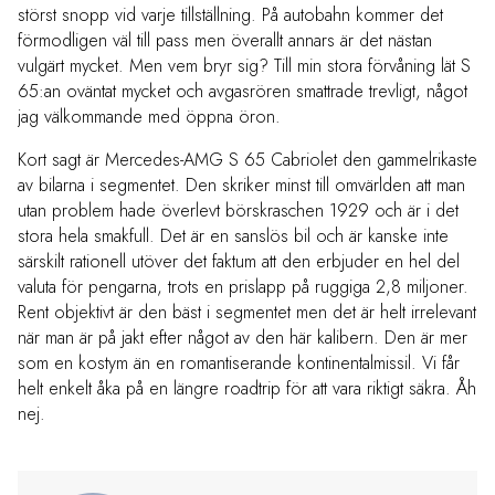
störst snopp vid varje tillställning. På autobahn kommer det
förmodligen väl till pass men överallt annars är det nästan
vulgärt mycket. Men vem bryr sig? Till min stora förvåning lät S
65:an oväntat mycket och avgasrören smattrade trevligt, något
jag välkommande med öppna öron.
Kort sagt är Mercedes-AMG S 65 Cabriolet den gammelrikaste
av bilarna i segmentet. Den skriker minst till omvärlden att man
utan problem hade överlevt börskraschen 1929 och är i det
stora hela smakfull. Det är en sanslös bil och är kanske inte
särskilt rationell utöver det faktum att den erbjuder en hel del
valuta för pengarna, trots en prislapp på ruggiga 2,8 miljoner.
Rent objektivt är den bäst i segmentet men det är helt irrelevant
när man är på jakt efter något av den här kalibern. Den är mer
som en kostym än en romantiserande kontinentalmissil. Vi får
helt enkelt åka på en längre roadtrip för att vara riktigt säkra. Åh
nej.