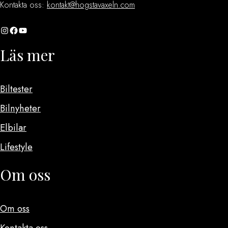
Kontakta oss:
kontakt@hogstavaxeln.com
Instagram
Facebook
YouTube
Läs mer
Biltester
Bilnyheter
Elbilar
Lifestyle
Om oss
Om oss