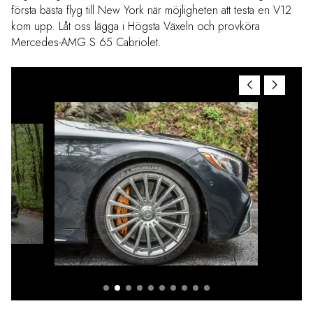
första bästa flyg till New York när möjligheten att testa en V12
kom upp. Låt oss lägga i Högsta Växeln och provköra
Mercedes-AMG S 65 Cabriolet.