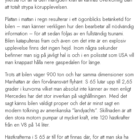
att totalt strypa körupplevelsen.
Plattan i mattan i regn resulterar i ett ögonblicks betänketid för
bilen – man känner verkligen hur den bearbetar all nödvändig
information – för att sedan följas av en fullständig tsunami.
Bilen katapulteras fram och även om det inte är en explosiv
upplevelse finns det ingen hejd. Inom några sekunder
befinner man sig på jävligt hal is och i en polisstat som USA vill
man knappast hålla nere gaspedalen för länge.
Trots att bilen väger 900 ton och har samma dimensioner som
Manhattan är den förvånansvärt flyhänt. S 65 lutar upp till 2,65
grader i kurvorna vilket man absolut inte känner av men enligt
Mercedes har det stor inverkan på väghållningen. Med det
sagt känns bilen väldigt proper och det är minst sagt en
modern tolkning av amerikanska ”landyachts”. Skillnaden är att
den stora motorn pumpar ut mycket kraft, inte 120 hästkrafter
från en V8 på 14 liter.
Hästkrafterna i S 65 är till för att finnas där, för att man ska ha