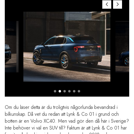
Om du läser detta är du troligtvis någorlunda bevandrad i
bilkunskap. Då vet du redan att Lynk & Co 01 i grund och
botten är en Volvo XC40. Men vad gör den då här i Sverige?
Inte behöver vi väl en SUV till? Faktum är att Lynk & Co 01 har