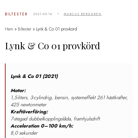
-
BILTESTER
2021-05-16
MARCUS BERGGREN
Hem
»
Biltester
»
Lynk & Co 01 provkörd
Lynk & Co 01 provkörd
Lynk & Co 01 (2021)
Motor:
1,5-liters, 3-cylindrig, bensin, systemeffekt 261 hästkrafter,
425 newtonmeter
Kraftöverföring:
7
-stegad dubbelkopplingslåda, framhjulsdrift
Acceleration 0–100 km/h:
8,0 sekunder