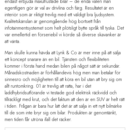
endast erbjuda maxutrustade bilar – de enda valen man
egentligen gör är val av drivlina och färg. Resultatet är en
interiör som är riktigt trevlig med ett väldigt bra ljudsystem.
Kvalitetskänslan är genomgående hög bortsett från
infotainmentsystemet som helt plötsligt bytte språk till tyska. Det
var emellertid en förseriebil vi körde så diverse skavanker är
att vänta.
Man skulle kunna hävda att Lynk & Co är mer inne på att sälja
ett koncept snarare än en bil. Tjänsten och flexibiliteten
kommer i första hand medan bilen på något sätt är sekundär.
Månadskostnaden är förhållandevis hög men man betalar för
sinnesro och möjligheten till att köra en bil utan att bry sig om
allt runtomkring. 01 är trevlig att ratta, har i det
laddhybridsutförande vi testade god elektrisk räckvidd och
tillräckligt med krut, och det faktum att den är en SUV är helt rätt
i tiden. Frågan är bara hur lätt det är att sälja in ett nytt bilmärke
till de som inte bryr sig om bilar. Produkten är genomtänkt,
men tiden får utröna ifall det räcker.