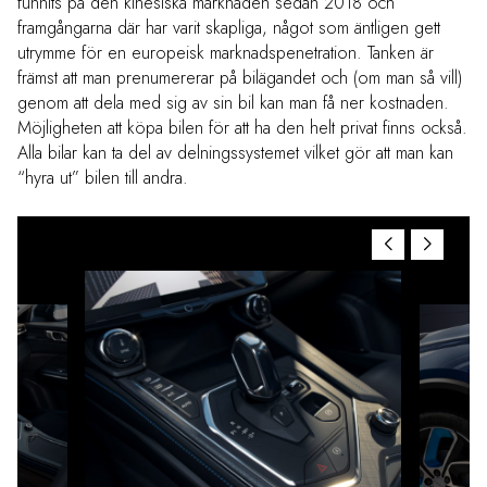
funnits på den kinesiska marknaden sedan 2018 och
framgångarna där har varit skapliga, något som äntligen gett
utrymme för en europeisk marknadspenetration. Tanken är
främst att man prenumererar på bilägandet och (om man så vill)
genom att dela med sig av sin bil kan man få ner kostnaden.
Möjligheten att köpa bilen för att ha den helt privat finns också.
Alla bilar kan ta del av delningssystemet vilket gör att man kan
“hyra ut” bilen till andra.