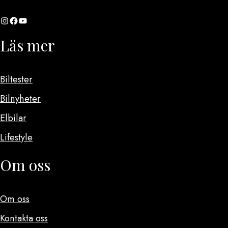
Instagram
Facebook
YouTube
Läs mer
Biltester
Bilnyheter
Elbilar
Lifestyle
Om oss
Om oss
Kontakta oss