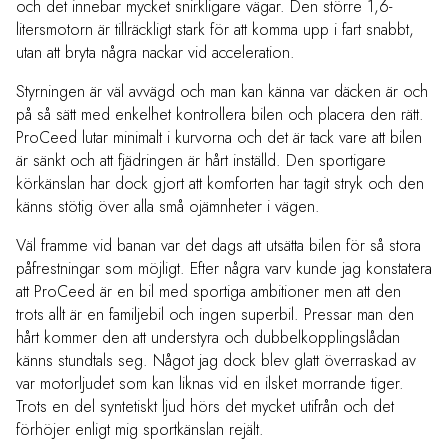
och det innebar mycket snirkligare vägar. Den större 1,6-
litersmotorn är tillräckligt stark för att komma upp i fart snabbt,
utan att bryta några nackar vid acceleration.
Styrningen är väl avvägd och man kan känna var däcken är och
på så sätt med enkelhet kontrollera bilen och placera den rätt.
ProCeed lutar minimalt i kurvorna och det är tack vare att bilen
är sänkt och att fjädringen är hårt inställd. Den sportigare
körkänslan har dock gjort att komforten har tagit stryk och den
känns stötig över alla små ojämnheter i vägen.
Väl framme vid banan var det dags att utsätta bilen för så stora
påfrestningar som möjligt. Efter några varv kunde jag konstatera
att ProCeed är en bil med sportiga ambitioner men att den
trots allt är en familjebil och ingen superbil. Pressar man den
hårt kommer den att understyra och dubbelkopplingslådan
känns stundtals seg. Något jag dock blev glatt överraskad av
var motorljudet som kan liknas vid en ilsket morrande tiger.
Trots en del syntetiskt ljud hörs det mycket utifrån och det
förhöjer enligt mig sportkänslan rejält.