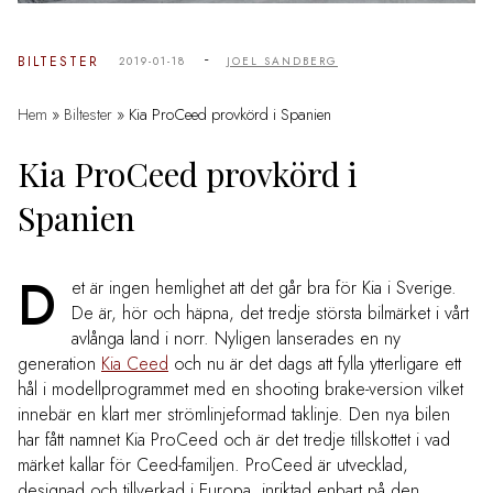
-
BILTESTER
2019-01-18
JOEL SANDBERG
Hem
»
Biltester
»
Kia ProCeed provkörd i Spanien
Kia ProCeed provkörd i
Spanien
D
et är ingen hemlighet att det går bra för Kia i Sverige.
De är, hör och häpna, det tredje största bilmärket i vårt
avlånga land i norr. Nyligen lanserades en ny
generation
Kia Ceed
och nu är det dags att fylla ytterligare ett
hål i modellprogrammet med en shooting brake-version vilket
innebär en klart mer strömlinjeformad taklinje. Den nya bilen
har fått namnet Kia ProCeed och är det tredje tillskottet i vad
märket kallar för Ceed-familjen. ProCeed är utvecklad,
designad och tillverkad i Europa, inriktad enbart på den