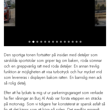
Den sportiga tonen fortsätter på insidan med detaljer som
särskilda sportstolar som griper tag om baken, röda sömmar
och en greppvänlig ratt med röda detaljer. En annan trevlig
funktion är möjligheten att visa turbotryck och hur mycket vrid
som levereras i displayen bakom ratten. En barnslig men ack
så rolig detalj.
Efter att ha lyckats ta mig ut ur parkeringsgaraget som verkade
ha fler våningar än Burj Al Arab var första etappen en sträcka
på motorväg. Som vi tidigare har konstaterat är spansk asfalt så
fin att det känns som att köra på siden. Det medför minimalt