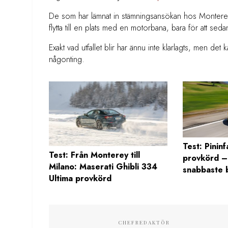
De som har lämnat in stämningsansökan hos Monterey C
flytta till en plats med en motorbana, bara för att sedan
Exakt vad utfallet blir har ännu inte klarlagts, men de
någonting.
Test: Pininf
Test: Från Monterey till
provkörd –
Milano: Maserati Ghibli 334
snabbaste b
Ultima provkörd
CHEFREDAKTÖR