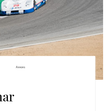
Annons
nar