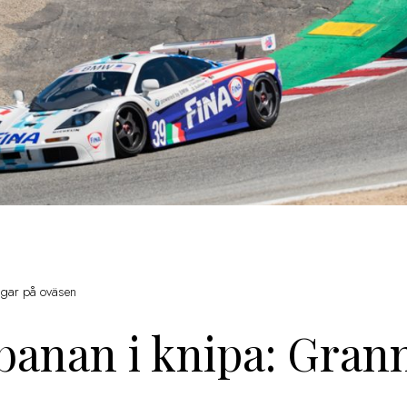
agar på oväsen
banan i knipa: Gran