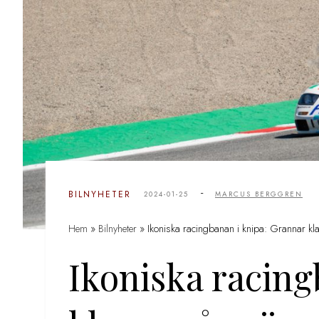
-
BILNYHETER
2024-01-25
MARCUS BERGGREN
Hem
»
Bilnyheter
»
Ikoniska racingbanan i knipa: Grannar kl
Ikoniska racing