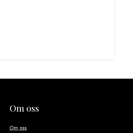
Test: Ride Nordic med BMW –
Video: Vi provkör McMu
så knäcker du koden för
Spéirling – och slår
gruskörning
BANREKORDET!
Om oss
Om oss