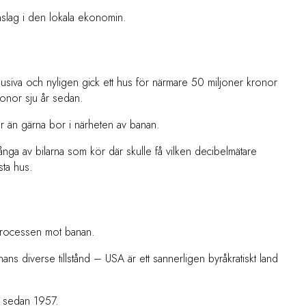
nslag i den lokala ekonomin.
usiva och nyligen gick ett hus för närmare 50 miljoner kronor
ronor sju år sedan.
r än gärna bor i närheten av banan.
ga av bilarna som kör där skulle få vilken decibelmätare
sta hus.
processen mot banan.
ans diverse tillstånd – USA är ett sannerligen byråkratiskt land
r sedan 1957.