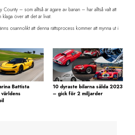
ounty – som alltså är ägare av banan – har alltså valt att
 klaga över att det är livat.
t känns osannolikt att denna rättsprocess kommer att mynna ut i
arina Battista
10 dyraste bilarna sålda 2023
 världens
– gick för 2 miljarder
il