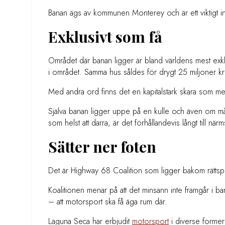
Banan ägs av kommunen Monterey och är ett viktigt i
Exklusivt som få
Området där banan ligger är bland världens mest exkl
i området. Samma hus såldes för drygt 25 miljoner k
Med andra ord finns det en kapitalstark skara som me
Själva banan ligger uppe på en kulle och även om mån
som helst att darra, är det förhållandevis långt till närm
Sätter ner foten
Det är Highway 68 Coalition som ligger bakom rätts
Koalitionen menar på att det minsann inte framgår i ban
– att motorsport ska få äga rum där.
Laguna Seca har erbjudit
motorsport
i diverse forme