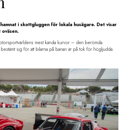
n
hamnat i skottgluggen för lokala husägare. Det visar
t oväsen.
motorsportvärldens mest kända kurvor – den berömda
bestämt sig för att bilarna på banan är på tok för högljudda.