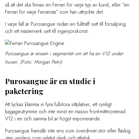
så att det ska finnas en Ferrari för varje typ av kund, eller “en
Ferrari för varje Ferrarista” som han uttryckte det.
I varje fall är Purosangue redan en fullträff sett till försäljning
och ett mästerverk sett till ingenjörskonst.
Purosangue är ensam i segmentet om att ha en V12 under
huven. (Foto: Morgan Petri)
Purosangue är en studie i
paketering
Att lyckas klämma in fyra fullstora sittplatser, ett rymligt
bagageutrymme och inte minst en massiv front-mittmonterad
V12 i en och samma bil är högst imponerande.
Purosangue framstår inte ens som överdrivet stor eller fläskig
utan upplevs som relativt slank och atletisk.