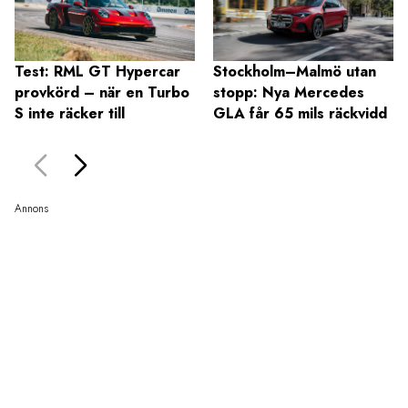
Test: RML GT Hypercar
Stockholm–Malmö utan
provkörd – när en Turbo
stopp: Nya Mercedes
S inte räcker till
GLA får 65 mils räckvidd
Annons